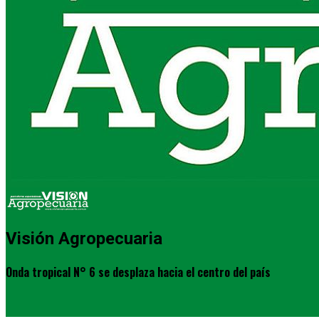
Visión Agropecuaria
Onda tropical N° 6 se desplaza hacia el centro del país