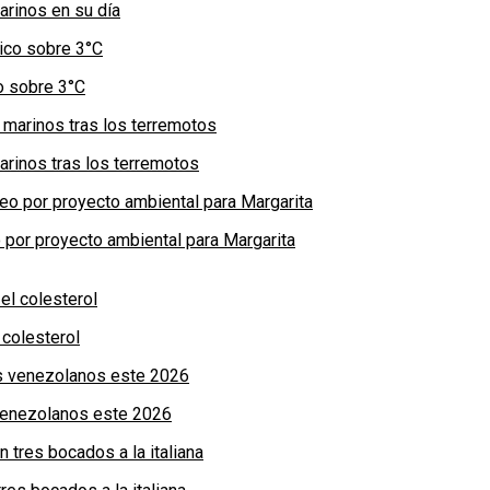
arinos en su día
co sobre 3°C
arinos tras los terremotos
por proyecto ambiental para Margarita
colesterol
 venezolanos este 2026