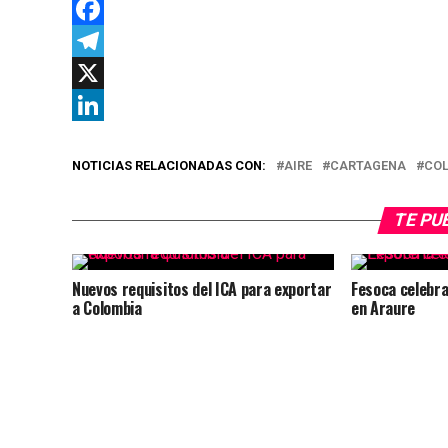
WhatsApp
Facebook
Telegram
X
LinkedIn
NOTICIAS RELACIONADAS CON:
AIRE
CARTAGENA
CO
TE PU
Nuevos requisitos del ICA para exportar
Fesoca celebra
a Colombia
en Araure