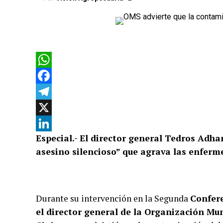
WhatsApp
Facebook
Telegram
X
Especial.- El director general Tedros Adh
LinkedIn
asesino silencioso” que agrava las enferm
Durante su intervención en la Segunda
Confer
el director general de la Organización M