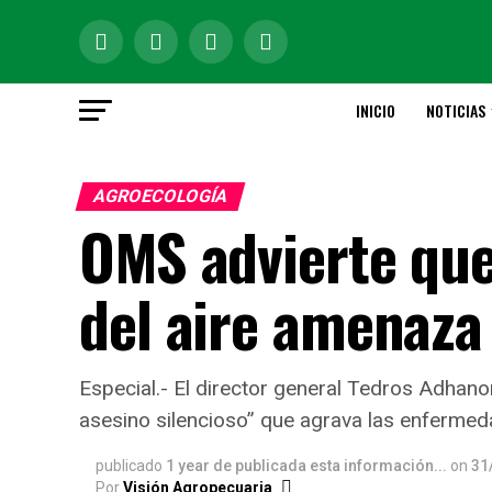
INICIO
NOTICIAS
AGROECOLOGÍA
OMS advierte que
del aire amenaza
Especial.- El director general Tedros Adha
asesino silencioso” que agrava las enfermed
publicado
1 year de publicada esta información...
on
31
Por
Visión Agropecuaria