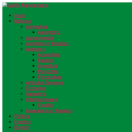
Inicio
Noticias
Agricultura
Automotriz
Agroecología
Alimentos y Bebidas
Animales
Acuicultura
Equinos
Avicultura
Mascotas
Porcicultura
Artículos Técnicos
Economía
Ganadería
Internacionales
España
Maquinarias y Equipos
Política
Eventos
Opinión