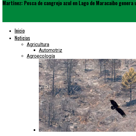
Martínez: Pesca de cangrejo azul en Lago de Maracaibo genera u
Inicio
Noticias
Agricultura
Automotriz
Agroecología