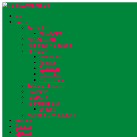
Inicio
Noticias
Agricultura
Automotriz
Agroecología
Alimentos y Bebidas
Animales
Acuicultura
Equinos
Avicultura
Mascotas
Porcicultura
Artículos Técnicos
Economía
Ganadería
Internacionales
España
Maquinarias y Equipos
Política
Eventos
Opinión