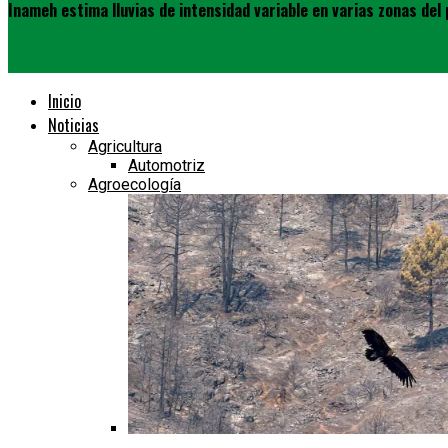
Inameh estima lluvias de intensidad variable en varias zonas del 
Inicio
Noticias
Agricultura
Automotriz
Agroecología