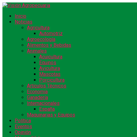
Inicio
Noticias
Agricultura
Automotriz
Agroecología
Alimentos y Bebidas
Animales
Acuicultura
Equinos
Avicultura
Mascotas
Porcicultura
Artículos Técnicos
Economía
Ganadería
Internacionales
España
Maquinarias y Equipos
Política
Eventos
Opinión