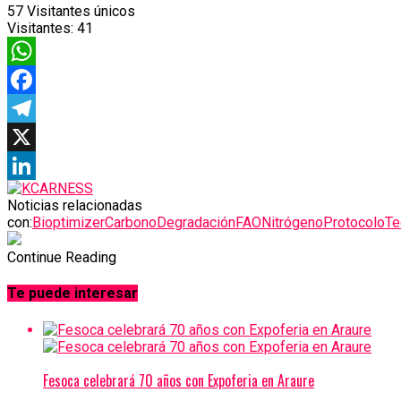
57
Visitantes únicos
Visitantes:
41
WhatsApp
Facebook
Telegram
X
LinkedIn
Noticias relacionadas
con:
Bioptimizer
Carbono
Degradación
FAO
Nitrógeno
Protocolo
Te
Continue Reading
Te puede interesar
Fesoca celebrará 70 años con Expoferia en Araure