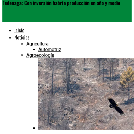
Fedenaga: Con inversión habría producción en año y medio
Inicio
Noticias
Agricultura
Automotriz
Agroecología