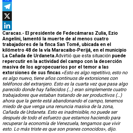
Facebook
Telegram
X
Caracas.- El presidente de Fedecámaras Zulia, Ezio
LinkedIn
Angelini, lamentó la muerte de al menos cuatro
trabajadores de la finca San Tomé, ubicada en el
kilómetro 48 de la vía Maracaibo-Perijá, en el municipio
La Cañada de Urdaneta.
Advirtió que esta situación
puede
repercutir en la actividad del campo con la deserción
masiva de los agropecuarios por el temor a las
extorsiones de sus fincas
.
«Esto es algo repetitivo, esto no
es algo nuevo, tiene años continuos de extorsiones con
teléfonos del extranjero. Esto es la cuarta vez que pasa algo
parecido donde hay fallecidos (…) eran simplemente cuatro
trabajadores que estaban tratando de ser productivos (…)
ahora que la gente está abandonando el campo, tenemos
miedo de que venga una renuncia masiva de la zona,
Cañada de Urdaneta. Esto es inadmisible, no puede ser
después de todo el esfuerzo que estamos haciendo para
recuperar la economía de Venezuela, tengamos que vivir
esto. Lo más triste es que son pranes conocidos», dijo.