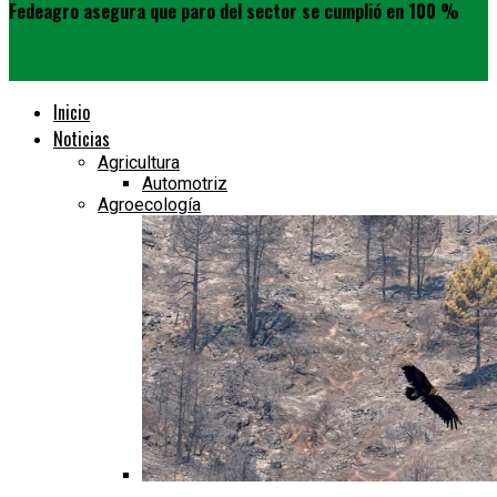
Fedeagro asegura que paro del sector se cumplió en 100 %
Inicio
Noticias
Agricultura
Automotriz
Agroecología