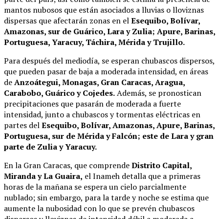
mantos nubosos que están asociados a lluvias o lloviznas
dispersas que afectarán zonas en el
Esequibo, Bolívar,
Amazonas, sur de Guárico, Lara y Zulia; Apure, Barinas,
Portuguesa, Yaracuy, Táchira, Mérida y Trujillo.
Para después del mediodía, se esperan chubascos dispersos,
que pueden pasar de baja a moderada intensidad, en áreas
de
Anzoátegui, Monagas, Gran Caracas, Aragua,
Carabobo, Guárico y Cojedes.
Además, se pronostican
precipitaciones que pasarán de moderada a fuerte
intensidad, junto a chubascos y tormentas eléctricas en
partes del
Esequibo, Bolívar, Amazonas, Apure, Barinas,
Portuguesa, sur de Mérida y Falcón; este de Lara y gran
parte de Zulia y Yaracuy.
En la Gran Caracas, que comprende
Distrito Capital,
Miranda y La Guaira,
el Inameh detalla que a primeras
horas de la mañana se espera un cielo parcialmente
nublado; sin embargo, para la tarde y noche se estima que
aumente la nubosidad con lo que se prevén chubascos
dispersos y lloviznas de intensidad débil a moderada a