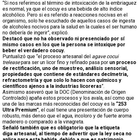
“Si nos referimos al término de intoxicación de la embriaguez
es normal, ya que el cocuy es una bebida de alto índice
alcohólico. Pero si es referido a reacciones nocivas en el
organismo, solo he escuchado de aquellos casos de ingesta
de alcoholes nocivos para la salud en la cuales el ser humano
no debería de ingerir”, explicó.
Destacó que no ha observado ni presenciado por sí
mismo casos en los que la persona se intoxique por
beber el verdadero cocuy.
Puntualizó que “el proceso artesanal del
agave cocui
trelease
para ser un licor fino y refinado pasa por
un proceso
de rectificación, uno de muestreo, análisis sensorial,
propiedades que contiene de estándares decímetria,
refractometría y que solo lo hacen con químicos y
científicos ajenos a la industrias licoreras
”.
Asimismo aseveró que la DOC (Denominación de Origen
Controlado) apaña estos procesos y los avala, así como que
una de las marcas más reconocidas del cocuy es la
“253
Ultra Premium”
, el cual tiene una presentación de cuerpo
robusto, más denso que el agua, incoloro y de fuerte aroma
maderero o comparado a la vinagreta.
Señaló también que es obligatorio que la etiqueta
diga artesanal, al tiempo de advertir que la ley seca no
aplica para esta bebida, debido a que es patrimonio