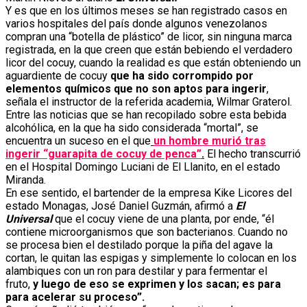
Y es que en los últimos meses se han registrado casos en
varios hospitales del país donde algunos venezolanos
compran una “botella de plástico” de licor, sin ninguna marca
registrada, en la que creen que están bebiendo el verdadero
licor del cocuy, cuando la realidad es que están obteniendo un
aguardiente de cocuy
que ha sido corrompido por
elementos químicos que no son aptos para ingerir
,
señala el instructor de la referida academia, Wilmar Graterol.
Entre las noticias que se han recopilado sobre esta bebida
alcohólica, en la que ha sido considerada “mortal”, se
encuentra un suceso en el que
un hombre murió tras
ingerir “guarapita de cocuy de penca”
.
El hecho transcurrió
en el Hospital Domingo Luciani de El Llanito, en el estado
Miranda.
En ese sentido, el bartender de la empresa Kike Licores del
estado Monagas, José Daniel Guzmán, afirmó a
El
Universal
que el cocuy viene de una planta, por ende, “él
contiene microorganismos que son bacterianos. Cuando no
se procesa bien el destilado porque la piña del agave la
cortan, le quitan las espigas y simplemente lo colocan en los
alambiques con un ron para destilar y para fermentar el
fruto,
y luego de eso se exprimen y los sacan; es para
para acelerar su proceso”.