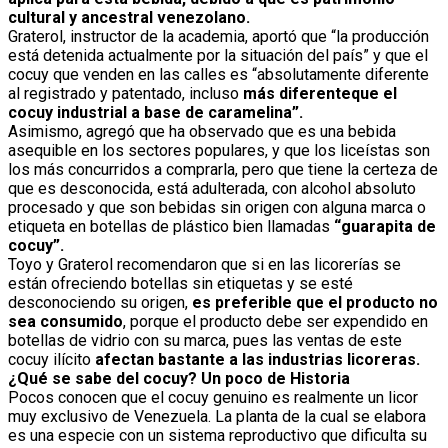
cultural y ancestral venezolano.
Graterol, instructor de la academia, aportó que “la producción
está detenida actualmente por la situación del país” y que el
cocuy que venden en las calles es “absolutamente diferente
al registrado y patentado, incluso
más diferente
que el
cocuy industrial a base de caramelina”.
Asimismo, agregó que ha observado que es una bebida
asequible en los sectores populares, y que los liceístas son
los más concurridos a comprarla, pero que tiene la certeza de
que es desconocida, está adulterada, con alcohol absoluto
procesado y que son bebidas sin origen con alguna marca o
etiqueta en botellas de plástico bien llamadas
“guarapita de
cocuy”.
Toyo y Graterol recomendaron que si en las licorerías se
están ofreciendo botellas sin etiquetas y se esté
desconociendo su origen,
es preferible que el producto no
sea consumido
, porque el producto debe ser expendido en
botellas de vidrio con su marca, pues las ventas de este
cocuy ilícito
afectan bastante a las industrias licoreras.
¿Qué se sabe del cocuy? Un poco de Historia
Pocos conocen que el cocuy genuino es realmente un licor
muy exclusivo de Venezuela. La planta de la cual se elabora
es una especie con un sistema reproductivo que dificulta su