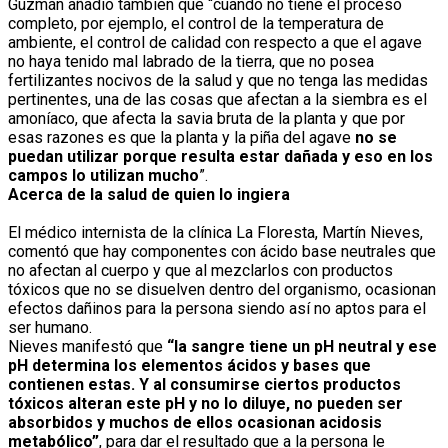
Guzmán añadió también que “cuando no tiene el proceso
completo, por ejemplo, el control de la temperatura de
ambiente, el control de calidad con respecto a que el agave
no haya tenido mal labrado de la tierra, que no posea
fertilizantes nocivos de la salud y que no tenga las medidas
pertinentes, una de las cosas que afectan a la siembra es el
amoníaco, que afecta la savia bruta de la planta y que por
esas razones es que la planta y la piña del agave
no se
puedan utilizar porque resulta estar dañada y eso en los
campos lo utilizan mucho
”.
Acerca de la salud de quien lo ingiera
El médico internista de la clínica La Floresta, Martín Nieves,
comentó que hay componentes con ácido base neutrales que
no afectan al cuerpo y que al mezclarlos con productos
tóxicos que no se disuelven dentro del organismo, ocasionan
efectos dañinos para la persona siendo así no aptos para el
ser humano.
Nieves manifestó que
“la sangre tiene un pH neutral y ese
pH determina los elementos ácidos y bases que
contienen estas. Y al consumirse ciertos productos
tóxicos alteran este pH y no lo diluye, no pueden ser
absorbidos y muchos de ellos ocasionan acidosis
metabólico”
, para dar el resultado que a la persona le