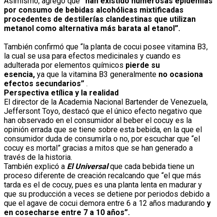
Asimismo, agregó que
“han existido numerosas epidemias
por consumo de bebidas alcohólicas mixtificadas
procedentes de destilerías clandestinas que utilizan
metanol como alternativa más barata al etanol”.
También confirmó que “la planta de cocui posee vitamina B3,
la cual se usa para efectos medicinales y cuando es
adulterada por elementos químicos
pierde su
esencia,
ya que la vitamina B3 generalmente
no ocasiona
efectos secundarios”
.
Perspectiva etílica y la realidad
El director de la Academia Nacional Bartender de Venezuela,
Jeffersont Toyo, destacó que el único efecto negativo que
han observado en el consumidor al beber el cocuy es la
opinión errada que se tiene sobre esta bebida, en la que el
consumidor duda de consumirla o no, por escuchar que “el
cocuy es mortal” gracias a mitos que se han generado a
través de la historia.
También explicó a
El Universal
que cada bebida tiene un
proceso diferente de creación recalcando que “el que más
tarda es el de cocuy, pues es una planta lenta en madurar y
que su producción a veces se detiene por periodos debido a
que el agave de cocui demora entre 6 a 12 años madurando
y
en cosecharse entre 7 a 10 años”.