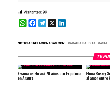
Visitantes:
99
WhatsApp
Facebook
Telegram
X
LinkedIn
NOTICIAS RELACIONADAS CON:
ARABIA SAUDITA
ASIA
TE PU
Fesoca celebrará 70 años con Expoferia
Elena Rose y S
en Araure
al amor entre 