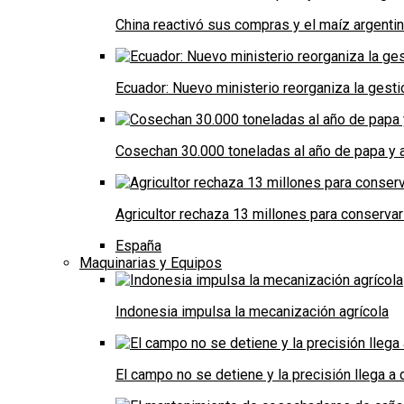
China reactivó sus compras y el maíz argenti
Ecuador: Nuevo ministerio reorganiza la gestió
Cosechan 30.000 toneladas al año de papa y a
Agricultor rechaza 13 millones para conservar
España
Maquinarias y Equipos
Indonesia impulsa la mecanización agrícola
El campo no se detiene y la precisión llega 