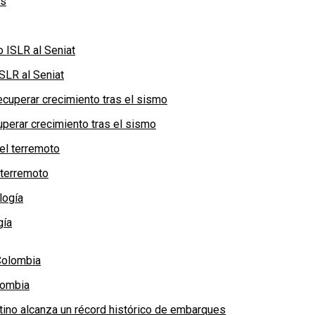
SLR al Seniat
perar crecimiento tras el sismo
 terremoto
gía
lombia