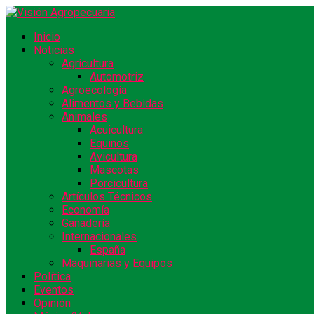
Inicio
Noticias
Agricultura
Automotriz
Agroecología
Alimentos y Bebidas
Animales
Acuicultura
Equinos
Avicultura
Mascotas
Porcicultura
Artículos Técnicos
Economía
Ganadería
Internacionales
España
Maquinarias y Equipos
Política
Eventos
Opinión