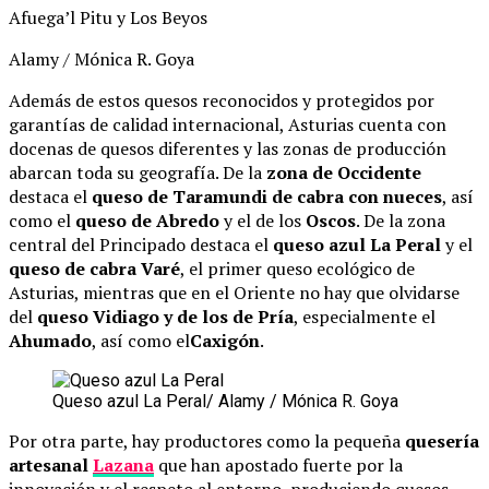
Afuega’l Pitu y Los Beyos
Alamy / Mónica R. Goya
Además de estos quesos reconocidos y protegidos por
garantías de calidad internacional, Asturias cuenta con
docenas de quesos diferentes y las zonas de producción
abarcan toda su geografía. De la
zona de Occidente
destaca el
queso de Taramundi de cabra con nueces
, así
como el
queso de Abredo
y el de los
Oscos
. De la zona
central del Principado destaca el
queso azul La Peral
y el
queso de cabra Varé
, el primer queso ecológico de
Asturias, mientras que en el Oriente no hay que olvidarse
del
queso Vidiago y de los de Pría
, especialmente el
Ahumado
, así como el
Caxigón
.
Queso azul La Peral/ Alamy / Mónica R. Goya
Por otra parte, hay productores como la pequeña
quesería
artesanal
Lazana
que han apostado fuerte por la
innovación y el respeto al entorno, produciendo quesos