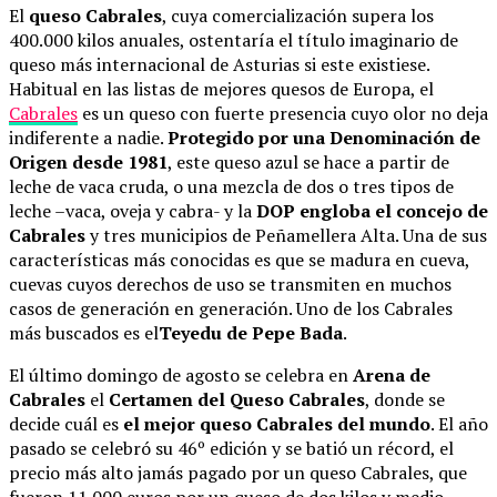
El
queso Cabrales
, cuya comercialización supera los
400.000 kilos anuales, ostentaría el título imaginario de
queso más internacional de Asturias si este existiese.
Habitual en las listas de mejores quesos de Europa, el
Cabrales
es un queso con fuerte presencia cuyo olor no deja
indiferente a nadie.
Protegido por una Denominación de
Origen desde 1981
, este queso azul se hace a partir de
leche de vaca cruda, o una mezcla de dos o tres tipos de
leche –vaca, oveja y cabra- y la
DOP engloba el concejo de
Cabrales
y tres municipios de Peñamellera Alta. Una de sus
características más conocidas es que se madura en cueva,
cuevas cuyos derechos de uso se transmiten en muchos
casos de generación en generación. Uno de los Cabrales
más buscados es el
Teyedu de Pepe Bada
.
El último domingo de agosto se celebra en
Arena de
Cabrales
el
Certamen del Queso Cabrales
, donde se
decide cuál es
el mejor queso Cabrales del mundo
. El año
pasado se celebró su 46º edición y se batió un récord, el
precio más alto jamás pagado por un queso Cabrales, que
fueron 11.000 euros por un queso de dos kilos y medio