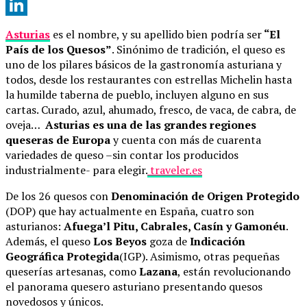
X
LinkedIn
Asturias
es el nombre, y su apellido bien podría ser
“El
País de los Quesos”
. Sinónimo de tradición, el queso es
uno de los pilares básicos de la gastronomía asturiana y
todos, desde los restaurantes con estrellas Michelin hasta
la humilde taberna de pueblo, incluyen alguno en sus
cartas. Curado, azul, ahumado, fresco, de vaca, de cabra, de
oveja…
Asturias es una de las grandes regiones
queseras de Europa
y cuenta con más de cuarenta
variedades de queso –sin contar los producidos
industrialmente- para elegir.
traveler.es
De los 26 quesos con
Denominación de Origen Protegido
(DOP) que hay actualmente en España, cuatro son
asturianos:
Afuega’l Pitu, Cabrales, Casín y Gamonéu
.
Además, el queso
Los Beyos
goza de
Indicación
Geográfica Protegida
(IGP). Asimismo, otras pequeñas
queserías artesanas, como
Lazana
, están revolucionando
el panorama quesero asturiano presentando quesos
novedosos y únicos.