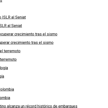
SLR al Seniat
perar crecimiento tras el sismo
 terremoto
gía
lombia