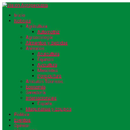
Inicio
Noticias
Agricultura
Automotriz
Agroecología
Alimentos y Bebidas
Animales
Acuicultura
Equinos
Avicultura
Mascotas
Porcicultura
Artículos Técnicos
Economía
Ganadería
Internacionales
España
Maquinarias y Equipos
Política
Eventos
Opinión