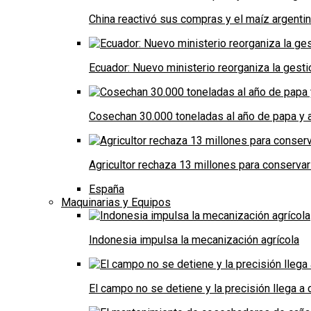
China reactivó sus compras y el maíz argenti
Ecuador: Nuevo ministerio reorganiza la gestió
Cosechan 30.000 toneladas al año de papa y a
Agricultor rechaza 13 millones para conservar
España
Maquinarias y Equipos
Indonesia impulsa la mecanización agrícola
El campo no se detiene y la precisión llega 