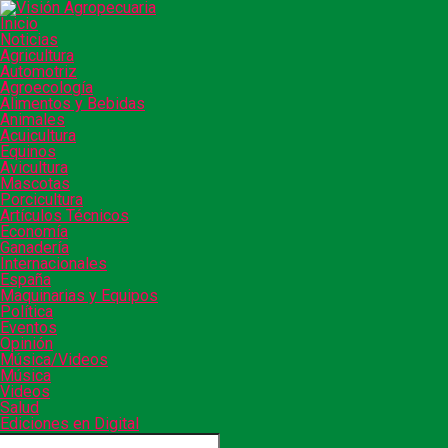
Inicio
Noticias
Agricultura
Automotriz
Agroecología
Alimentos y Bebidas
Animales
Acuicultura
Equinos
Avicultura
Mascotas
Porcicultura
Artículos Técnicos
Economía
Ganadería
Internacionales
España
Maquinarias y Equipos
Política
Eventos
Opinión
Música/Videos
Música
Videos
Salud
Ediciones en Digital
CONECTA CON NOSOTROS