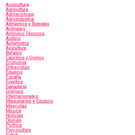
Acuicultura
Agricultura
Agroecología
Agroindustria
Alimentos y Bebidas
Animales
Artículos Técnicos
Audios
Automotriz
Avicultura
Bufalos
Caprinos y Ovinos
Economía
Entrevistas
Equinos
España
Eventos
Ganadería
Gremios
Internacionales
Maquinarias y Equipos
Mascotas
Música
Noticias
Opinión
Política
Porcicultura
Salud