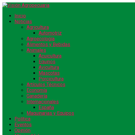
Inicio
Noticias
Agricultura
Automotriz
Agroecología
Alimentos y Bebidas
Animales
Acuicultura
Equinos
Avicultura
Mascotas
Porcicultura
Artículos Técnicos
Economía
Ganadería
Internacionales
España
Maquinarias y Equipos
Política
Eventos
Opinión