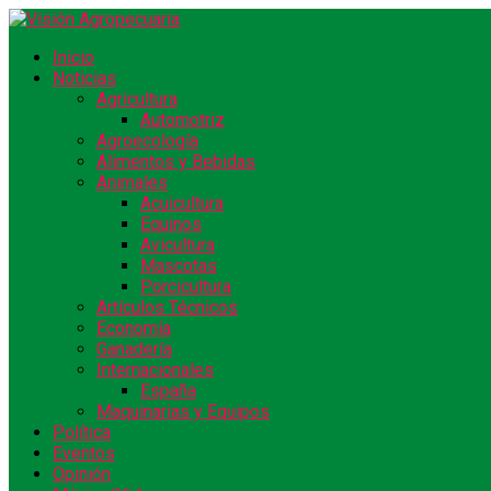
Inicio
Noticias
Agricultura
Automotriz
Agroecología
Alimentos y Bebidas
Animales
Acuicultura
Equinos
Avicultura
Mascotas
Porcicultura
Artículos Técnicos
Economía
Ganadería
Internacionales
España
Maquinarias y Equipos
Política
Eventos
Opinión