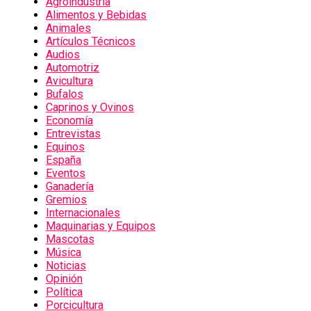
Agroindustria
Alimentos y Bebidas
Animales
Artículos Técnicos
Audios
Automotriz
Avicultura
Bufalos
Caprinos y Ovinos
Economía
Entrevistas
Equinos
España
Eventos
Ganadería
Gremios
Internacionales
Maquinarias y Equipos
Mascotas
Música
Noticias
Opinión
Política
Porcicultura