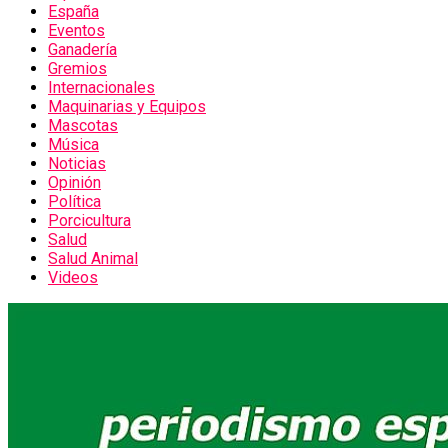
España
Eventos
Ganadería
Gremios
Internacionales
Maquinarias y Equipos
Mascotas
Música
Noticias
Opinión
Política
Porcicultura
Salud
Salud Animal
Videos