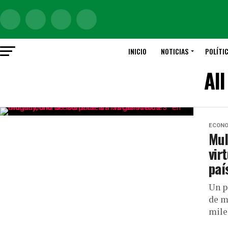
INICIO
NOTICIAS
POLÍTI
Al
ECONO
Mul
vir
paí
Un p
de m
mile