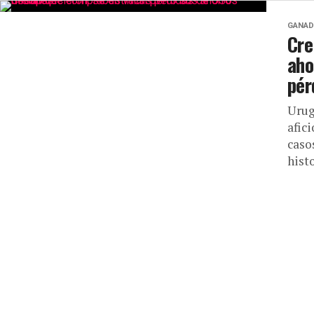
GANAD
Cre
aho
pér
Urug
afic
caso
histo