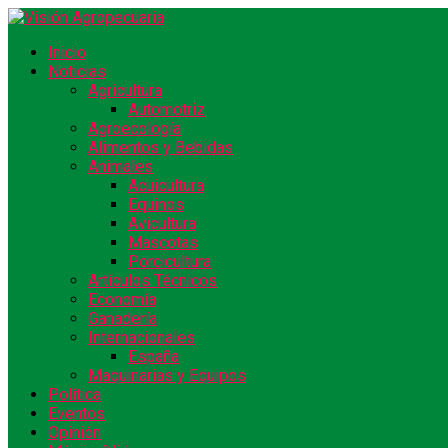
Inicio
Noticias
Agricultura
Automotriz
Agroecología
Alimentos y Bebidas
Animales
Acuicultura
Equinos
Avicultura
Mascotas
Porcicultura
Artículos Técnicos
Economía
Ganadería
Internacionales
España
Maquinarias y Equipos
Política
Eventos
Opinión