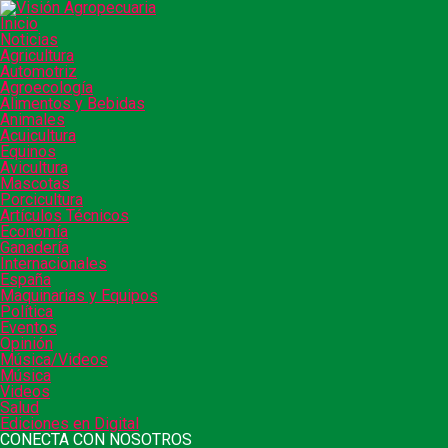
Inicio
Noticias
Agricultura
Automotriz
Agroecología
Alimentos y Bebidas
Animales
Acuicultura
Equinos
Avicultura
Mascotas
Porcicultura
Artículos Técnicos
Economía
Ganadería
Internacionales
España
Maquinarias y Equipos
Política
Eventos
Opinión
Música/Videos
Música
Videos
Salud
Ediciones en Digital
CONECTA CON NOSOTROS