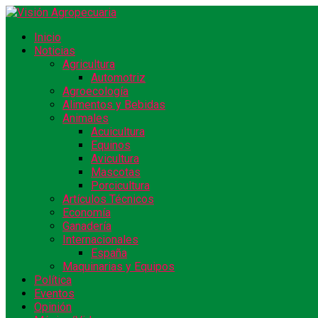
Inicio
Noticias
Agricultura
Automotriz
Agroecología
Alimentos y Bebidas
Animales
Acuicultura
Equinos
Avicultura
Mascotas
Porcicultura
Artículos Técnicos
Economía
Ganadería
Internacionales
España
Maquinarias y Equipos
Política
Eventos
Opinión