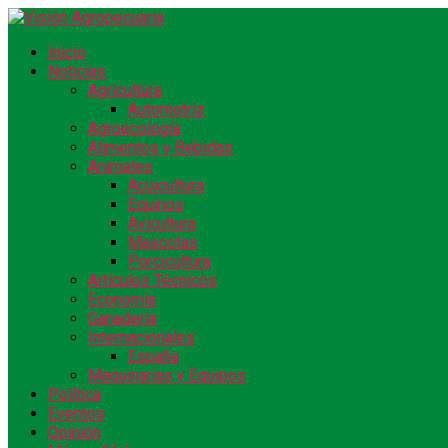
Inicio
Noticias
Agricultura
Automotriz
Agroecología
Alimentos y Bebidas
Animales
Acuicultura
Equinos
Avicultura
Mascotas
Porcicultura
Artículos Técnicos
Economía
Ganadería
Internacionales
España
Maquinarias y Equipos
Política
Eventos
Opinión