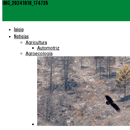
IMG_20241018_174735
Inicio
Noticias
Agricultura
Automotriz
Agroecología