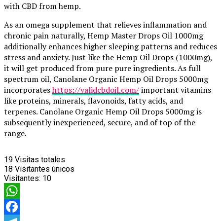
with CBD from hemp.
As an omega supplement that relieves inflammation and
chronic pain naturally, Hemp Master Drops Oil 1000mg
additionally enhances higher sleeping patterns and reduces
stress and anxiety. Just like the Hemp Oil Drops (1000mg),
it will get produced from pure pure ingredients. As full
spectrum oil, Canolane Organic Hemp Oil Drops 5000mg
incorporates
https://validcbdoil.com/
important vitamins
like proteins, minerals, flavonoids, fatty acids, and
terpenes. Canolane Organic Hemp Oil Drops 5000mg is
subsequently inexperienced, secure, and of top of the
range.
https://validcbdoil.com/
https://validcbdoil.com/purekana-
19
Visitas totales
review/
https://validcbdoil.com/american-shaman-review/
18
Visitantes únicos
https://validcbdoil.com/diamond-cbd-review/
Visitantes:
10
https://validcbdoil.com/medterra-cbd-review/
https://validcbdoil.com/charlottes-web-review/
https://validcbdoil.com/joy-organics-review/
WhatsApp
https://validcbdoil.com/cbd-biocare-review/
https://validcbdoil.com/koi-cbd-review/