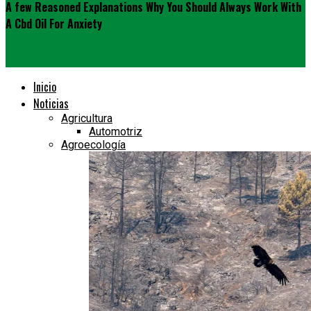
A few Reasoned Explanations Why You Should Always Work With
A Cbd Oil For Anxiety
Inicio
Noticias
Agricultura
Automotriz
Agroecología