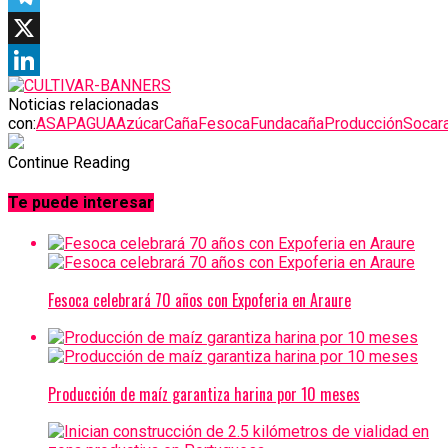
Telegram
X
LinkedIn
Noticias relacionadas
con:
ASAPAGUA
Azúcar
Caña
Fesoca
Fundacaña
Producción
Socar
Continue Reading
Te puede interesar
Fesoca celebrará 70 años con Expoferia en Araure
Producción de maíz garantiza harina por 10 meses