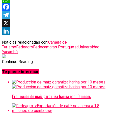
WhatsApp
Facebook
Telegram
X
LinkedIn
Noticias relacionadas con:
Cámara de
Turismo
Fedeagro
Fedecamaras Portuguesa
Universidad
Yacambú
Continue Reading
Te puede interesar
Producción de maíz garantiza harina por 10 meses