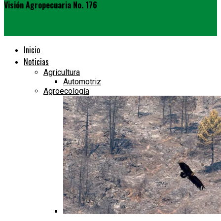
Visión Agropecuaria No. 176
Inicio
Noticias
Agricultura
Automotriz
Agroecología