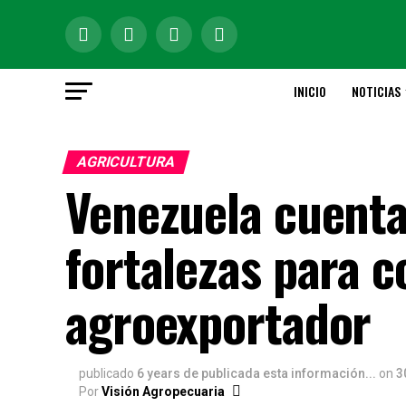
INICIO
NOTICIAS
AGRICULTURA
Venezuela cuenta
fortalezas para c
agroexportador
publicado
6 years de publicada esta información...
on
3
Por
Visión Agropecuaria