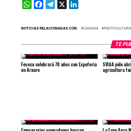
WhatsApp
Facebook
Telegram
X
LinkedIn
NOTICIAS RELACIONADAS CON:
CANADÁ
FRUTICULTUR
TE PU
Fesoca celebrará 70 años con Expoferia
SVIAA pide abri
en Araure
agricultura fa
Empresarios venezolanos buscan
La Expo Agro 