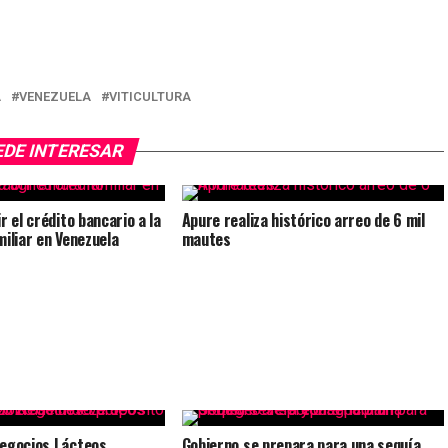
A
VENEZUELA
VITICULTURA
EDE INTERESAR
r el crédito bancario a la
Apure realiza histórico arreo de 6 mil
miliar en Venezuela
mautes
Negocios Lácteos
Gobierno se prepara para una sequía