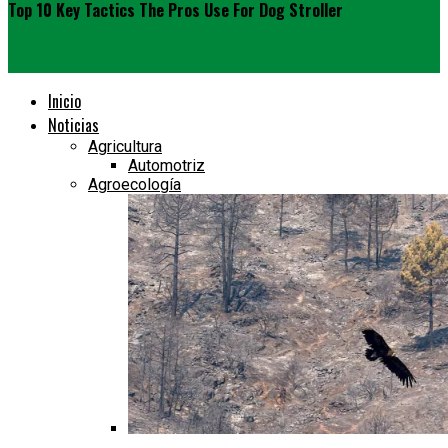
Top 10 Key Tactics The Pros Use For Dog Stroller
Inicio
Noticias
Agricultura
Automotriz
Agroecología