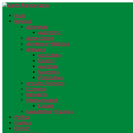
Inicio
Noticias
Agricultura
Automotriz
Agroecología
Alimentos y Bebidas
Animales
Acuicultura
Equinos
Avicultura
Mascotas
Porcicultura
Artículos Técnicos
Economía
Ganadería
Internacionales
España
Maquinarias y Equipos
Política
Eventos
Opinión