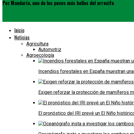
Pez Mandarín, uno de los peces más bellos del arrecife
Inicio
Noticias
Agricultura
Automotriz
Agroecología
Incendios forestales en España muestran una
Exigen reforzar la protección de mamíferos m
El pronóstico del IRI prevé un El Niño históri