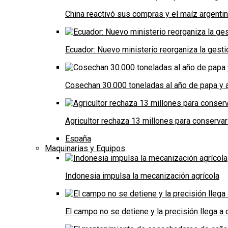
China reactivó sus compras y el maíz argenti
Ecuador: Nuevo ministerio reorganiza la gestió
Cosechan 30.000 toneladas al año de papa y a
Agricultor rechaza 13 millones para conservar
España
Maquinarias y Equipos
Indonesia impulsa la mecanización agrícola
El campo no se detiene y la precisión llega 