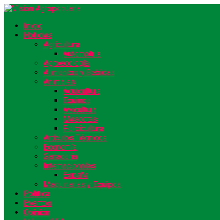
Inicio
Noticias
Agricultura
Automotriz
Agroecología
Alimentos y Bebidas
Animales
Acuicultura
Equinos
Avicultura
Mascotas
Porcicultura
Artículos Técnicos
Economía
Ganadería
Internacionales
España
Maquinarias y Equipos
Política
Eventos
Opinión