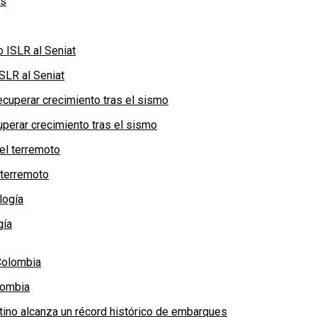
SLR al Seniat
perar crecimiento tras el sismo
 terremoto
gía
lombia