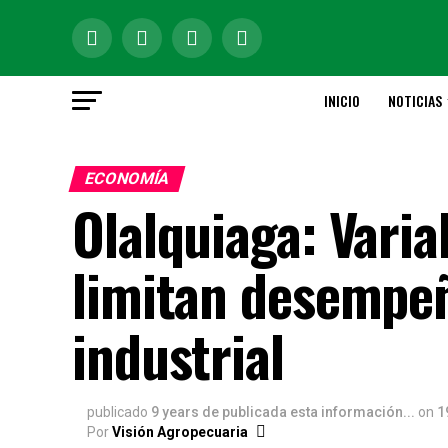
INICIO
NOTICIAS
ECONOMÍA
Olalquiaga: Vari
limitan desempeñ
industrial
publicado
9 years de publicada esta información...
on
1
Por
Visión Agropecuaria