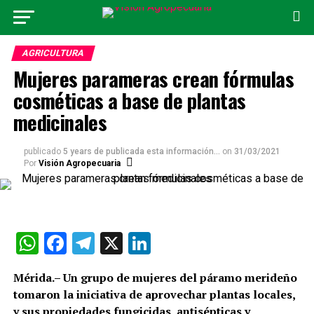
AGRICULTURA
Mujeres parameras crean fórmulas
cosméticas a base de plantas
medicinales
publicado
5 years de publicada esta información...
on
31/03/2021
Por
Visión Agropecuaria
WhatsApp
Facebook
Telegram
X
LinkedIn
Mérida.– Un grupo de mujeres del páramo merideño
tomaron la iniciativa de aprovechar plantas locales,
y sus propiedades fungicidas, antisépticas y