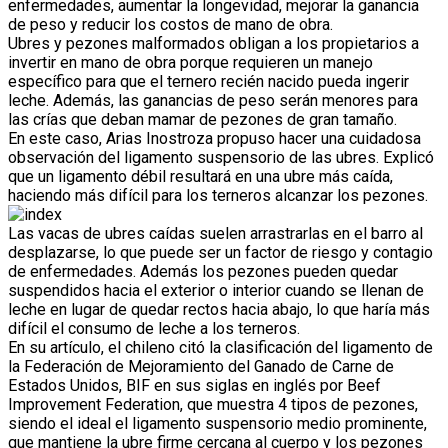
enfermedades, aumentar la longevidad, mejorar la ganancia
de peso y reducir los costos de mano de obra.
Ubres y pezones malformados obligan a los propietarios a
invertir en mano de obra porque requieren un manejo
específico para que el ternero recién nacido pueda ingerir
leche. Además, las ganancias de peso serán menores para
las crías que deban mamar de pezones de gran tamaño.
En este caso, Arias Inostroza propuso hacer una cuidadosa
observación del ligamento suspensorio de las ubres. Explicó
que un ligamento débil resultará en una ubre más caída,
haciendo más difícil para los terneros alcanzar los pezones.
Las vacas de ubres caídas suelen arrastrarlas en el barro al
desplazarse, lo que puede ser un factor de riesgo y contagio
de enfermedades. Además los pezones pueden quedar
suspendidos hacia el exterior o interior cuando se llenan de
leche en lugar de quedar rectos hacia abajo, lo que haría más
difícil el consumo de leche a los terneros.
En su artículo, el chileno citó la clasificación del ligamento de
la Federación de Mejoramiento del Ganado de Carne de
Estados Unidos, BIF en sus siglas en inglés por Beef
Improvement Federation, que muestra 4 tipos de pezones,
siendo el ideal el ligamento suspensorio medio prominente,
que mantiene la ubre firme cercana al cuerpo y los pezones