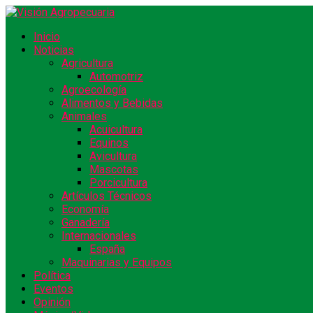
Inicio
Noticias
Agricultura
Automotriz
Agroecología
Alimentos y Bebidas
Animales
Acuicultura
Equinos
Avicultura
Mascotas
Porcicultura
Artículos Técnicos
Economía
Ganadería
Internacionales
España
Maquinarias y Equipos
Política
Eventos
Opinión