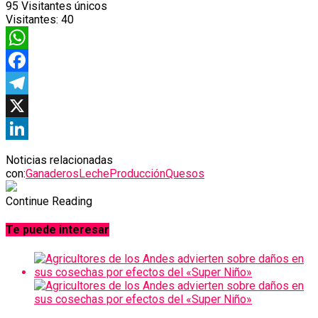
95
Visitantes únicos
Visitantes:
40
WhatsApp
Facebook
Telegram
X
LinkedIn
Noticias relacionadas
con:
Ganaderos
Leche
Producción
Quesos
Continue Reading
Te puede interesar