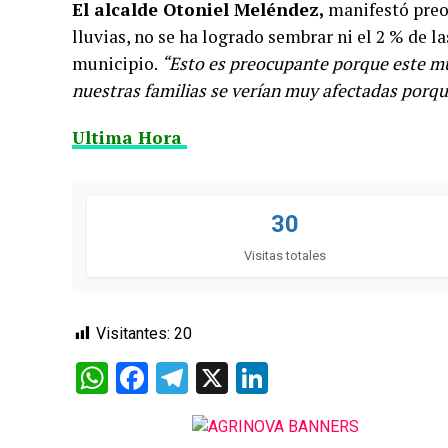
El alcalde Otoniel Meléndez,
manifestó preoc
lluvias, no se ha logrado sembrar ni el 2 % de l
municipio.
“Esto es preocupante porque este mu
nuestras familias se verían muy afectadas porque
Ultima Hora
30
Visitas totales
Visitantes:
20
WhatsApp
Facebook
Telegram
X
LinkedIn