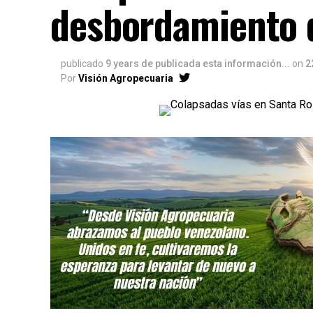
desbordamiento 
publicado
9 years de publicada esta información...
on
2
Por
Visión Agropecuaria