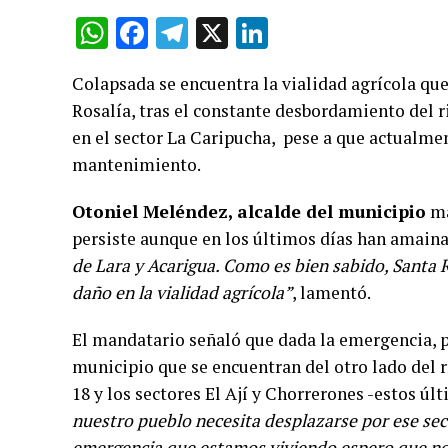
WhatsApp
Facebook
Telegram
X
LinkedIn
Colapsada se encuentra la vialidad agrícola qu
Rosalía, tras el constante desbordamiento del 
en el sector La Caripucha, pese a que actualmen
mantenimiento.
Otoniel Meléndez, alcalde del municipio
ma
persiste aunque en los últimos días han amainad
de Lara y Acarigua. Como es bien sabido, Santa 
daño en la vialidad agrícola”
, lamentó.
El mandatario señaló que dada la emergencia, p
municipio que se encuentran del otro lado del rí
18 y los sectores El Ají y Chorrerones -estos ú
nuestro pueblo necesita desplazarse por ese sect
emergencia que estamos viviendo espero que no