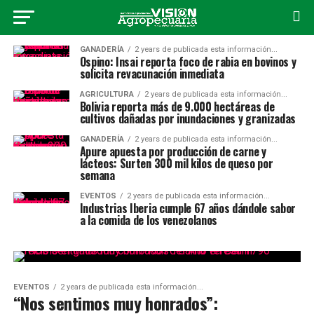
GANADERÍA
2 years de publicada esta información...
Ospino: Insai reporta foco de rabia en bovinos y
solicita revacunación inmediata
AGRICULTURA
2 years de publicada esta información...
Bolivia reporta más de 9.000 hectáreas de
cultivos dañadas por inundaciones y granizadas
GANADERÍA
2 years de publicada esta información...
Apure apuesta por producción de carne y
lácteos: Surten 300 mil kilos de queso por
semana
EVENTOS
2 years de publicada esta información...
Industrias Iberia cumple 67 años dándole sabor
a la comida de los venezolanos
EVENTOS
2 years de publicada esta información...
“Nos sentimos muy honrados”: