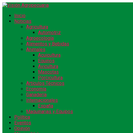
Inicio
Noticias
Agricultura
Automotriz
Agroecología
Alimentos y Bebidas
Animales
Acuicultura
Equinos
Avicultura
Mascotas
Porcicultura
Artículos Técnicos
Economía
Ganadería
Internacionales
España
Maquinarias y Equipos
Política
Eventos
Opinión